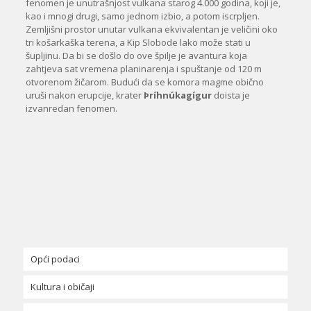
fenomen je unutrašnjost vulkana starog 4.000 godina, koji je,
kao i mnogi drugi, samo jednom izbio, a potom iscrpljen.
Zemljišni prostor unutar vulkana ekvivalentan je veličini oko
tri košarkaška terena, a Kip Slobode lako može stati u
šupljinu. Da bi se došlo do ove špilje je avantura koja
zahtjeva sat vremena planinarenja i spuštanje od 120 m
otvorenom žičarom. Budući da se komora magme obično
uruši nakon erupcije, krater
Þríhnúkagígur
doista je
izvanredan fenomen.
Opći podaci
Kultura i običaji
Geografija