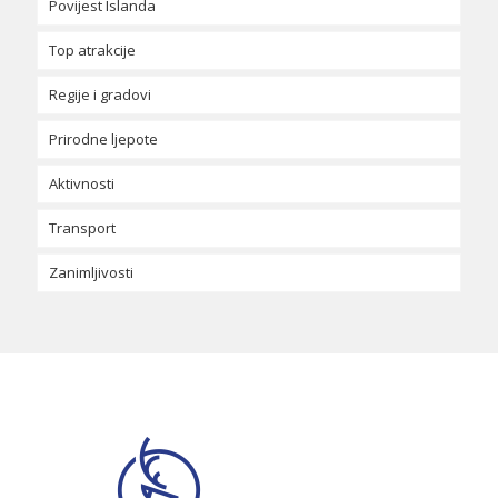
Povijest Islanda
Islandski jezik
Hrana i piće na Islandu
Top atrakcije
Tradicije i svečanosti
Regije i gradovi
Prirodne ljepote
Aktivnosti
Transport
Zanimljivosti