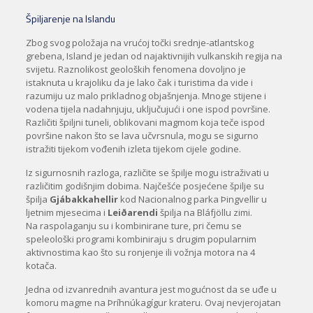
Špiljarenje na Islandu
Zbog svog položaja na vrućoj točki srednje-atlantskog
grebena, Island je jedan od najaktivnijih vulkanskih regija na
svijetu. Raznolikost geoloških fenomena dovoljno je
istaknuta u krajoliku da je lako čak i turistima da vide i
razumiju uz malo prikladnog objašnjenja. Mnoge stijene i
vodena tijela nadahnjuju, uključujući i one ispod površine.
Različiti špiljni tuneli, oblikovani magmom koja teče ispod
površine nakon što se lava učvrsnula, mogu se sigurno
istražiti tijekom vođenih izleta tijekom cijele godine.
Iz sigurnosnih razloga, različite se špilje mogu istraživati ​​u
različitim godišnjim dobima. Najčešće posjećene špilje su
špilja
Gjábakkahellir
kod Nacionalnog parka Þingvellir u
ljetnim mjesecima i
Leiðarendi
špilja na Bláfjöllu zimi.
Na raspolaganju su i kombinirane ture, pri čemu se
speleološki programi kombiniraju s drugim popularnim
aktivnostima kao što su ronjenje ili vožnja motora na 4
kotača.
Jedna od izvanrednih avantura jest mogućnost da se uđe u
komoru magme na Þríhnúkagígur krateru. Ovaj nevjerojatan