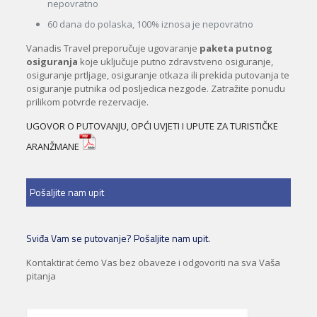
nepovratno
60 dana do polaska, 100% iznosa je nepovratno
Vanadis Travel preporučuje ugovaranje
paketa putnog
osiguranja
koje uključuje putno zdravstveno osiguranje,
osiguranje prtljage, osiguranje otkaza ili prekida putovanja te
osiguranje putnika od posljedica nezgode. Zatražite ponudu
prilikom potvrde rezervacije.
UGOVOR O PUTOVANJU, OPĆI UVJETI I UPUTE ZA TURISTIČKE
ARANŽMANE
Pošaljite nam upit
Sviđa Vam se putovanje? Pošaljite nam upit.
Kontaktirat ćemo Vas bez obaveze i odgovoriti na sva Vaša
pitanja