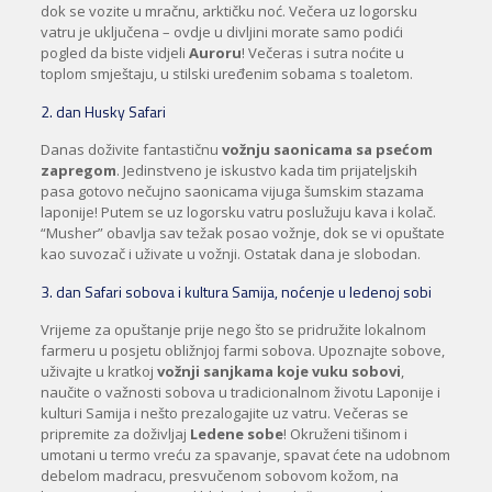
dok se vozite u mračnu, arktičku noć. Večera uz logorsku
vatru je uključena – ovdje u divljini morate samo podići
pogled da biste vidjeli
Auroru
! Večeras i sutra noćite u
toplom smještaju, u stilski uređenim sobama s toaletom.
2. dan Husky Safari
Danas doživite fantastičnu
vožnju saonicama sa psećom
zapregom
. Jedinstveno je iskustvo kada tim prijateljskih
pasa gotovo nečujno saonicama vijuga šumskim stazama
laponije! Putem se uz logorsku vatru poslužuju kava i kolač.
“Musher” obavlja sav težak posao vožnje, dok se vi opuštate
kao suvozač i uživate u vožnji. Ostatak dana je slobodan.
3. dan Safari sobova i kultura Samija, noćenje u ledenoj sobi
Vrijeme za opuštanje prije nego što se pridružite lokalnom
farmeru u posjetu obližnjoj farmi sobova. Upoznajte sobove,
uživajte u kratkoj
vožnji sanjkama koje vuku sobovi
,
naučite o važnosti sobova u tradicionalnom životu Laponije i
kulturi Samija i nešto prezalogajite uz vatru. Večeras se
pripremite za doživljaj
Ledene sobe
! Okruženi tišinom i
umotani u termo vreću za spavanje, spavat ćete na udobnom
debelom madracu, presvučenom sobovom kožom, na