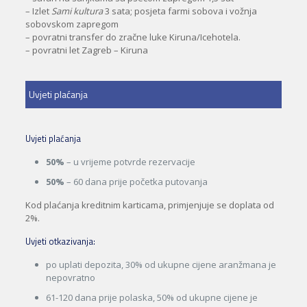
– Izlet
Sami kultura
3 sata; posjeta farmi sobova i vožnja
sobovskom zapregom
– povratni transfer do zračne luke Kiruna/Icehotela.
– povratni let Zagreb – Kiruna
Uvjeti plaćanja
Uvjeti plaćanja
50%
– u vrijeme potvrde rezervacije
50%
– 60 dana prije početka putovanja
Kod plaćanja kreditnim karticama, primjenjuje se doplata od
2%.
Uvjeti otkazivanja:
po uplati depozita, 30% od ukupne cijene aranžmana je
nepovratno
61-120 dana prije polaska, 50% od ukupne cijene je