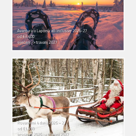
Avantura u Laponiji all-inclusive 2026-27
od €3.400
siječanj -> travanj 2027
Rovaniemi 4 dana 2026 – 27
od €1.850
prosinac 2026 -> travanj 2027