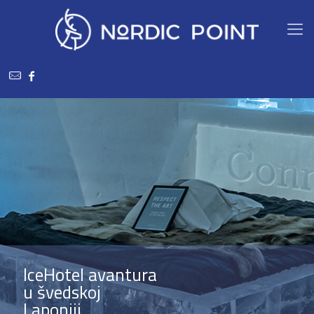
IceHotel avantura
u švedskoj
Laponiji