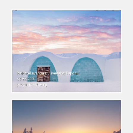
IceHotel avantura u švedskoj Laponiji
od €2.400
prosinac - travanj