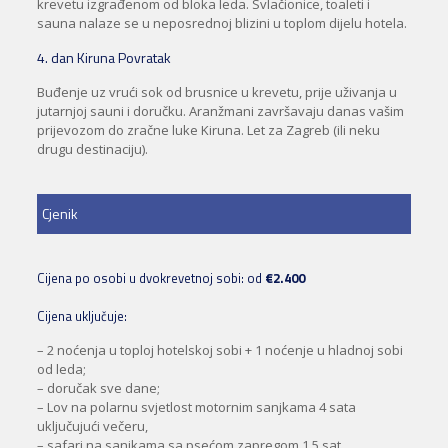
krevetu izgrađenom od bloka leda. Svlačionice, toaleti i
sauna nalaze se u neposrednoj blizini u toplom dijelu hotela.
4. dan Kiruna Povratak
Buđenje uz vrući sok od brusnice u krevetu, prije uživanja u
jutarnjoj sauni i doručku. Aranžmani završavaju danas vašim
prijevozom do zračne luke Kiruna. Let za Zagreb (ili neku
drugu destinaciju).
Cjenik
Cijena po osobi u dvokrevetnoj sobi: od
€2.400
Cijena uključuje:
– 2 noćenja u toploj hotelskoj sobi + 1 noćenje u hladnoj sobi
od leda;
– doručak sve dane;
– Lov na polarnu svjetlost motornim sanjkama 4 sata
uključujući večeru,
– safari na sanjkama sa psećom zapregom 1,5 sat