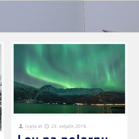
Ivana
at
23. veljače 2018.