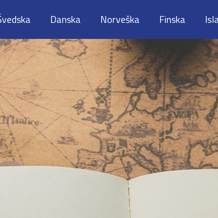
Švedska
Danska
Norveška
Finska
Isl