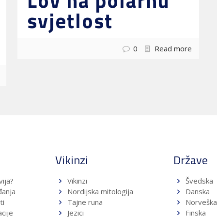
Lov na polarnu
svjetlost
0
Read more
a
Vikinzi
Države
vija?
Vikinzi
Švedska
đanja
Nordijska mitologija
Danska
ti
Tajne runa
Norvešk
cije
Jezici
Finska