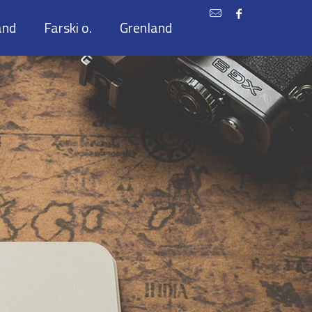
and
Farski o.
Grenland