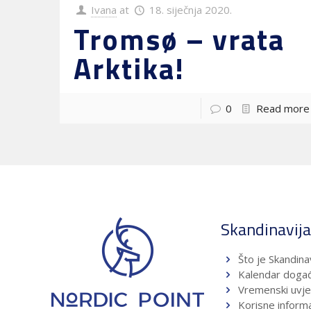
Ivana
at
18. siječnja 2020.
Tromsø – vrata
Arktika!
0
Read more
Skandinavij
Što je Skandina
Kalendar doga
Vremenski uvje
Korisne informa