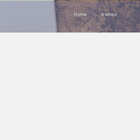
Home
tromso