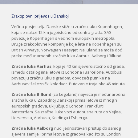
Zrakoplovni prijevoz u Danskoj
Većina posjetitelja Danske stiže u zračnu luku Kopenhagen,
koja se nalazi 12 km jugoistočno od centra grada. SAS
povezuje Kopenhagen s većinom europskih metropola.
Druge zrakoplovne kompanije koje lete na Kopenhagen su
British Airways, Norwegian i easyJet. Na Juland se može doći
preko međunarodnih zračnih luka Aarhus, Aalborg i Billund.
Zračna luka Aarhus
, koja je 40 km sjeveroistočno od grada,
između ostalog ima letove iz Londona i Barcelone. Autobusi
povezuju zračnu luku s gradom, dovozeći putnike na
Aarhusov željeznički kolodvor. Putovanje traje oko 45 minuta.
Zračna luka Billund
(za Legoland) najveća je međunarodna
zračna luka u Zapadnoj Danskoj i prima letove iz mnogih
europskih gradova, uključujući London, Frankfurt i
Amsterdam. Sa zračne luke vozi autobusna ruta do Vejlea,
Horsenssa, Aarhusa, Koldinga i Esbjerga.
Zračna luka Aalborg
nudi jednostavan pristup do samog
sjevera zemlje i prima letove iz gradova kao što su London