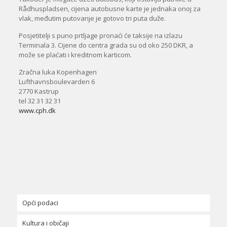
Rådhuspladsen, cijena autobusne karte je jednaka onoj za
vlak, međutim putovanje je gotovo tri puta duže.
Posjetitelji s puno prtljage pronaći će taksije na izlazu
Terminala 3. Cijene do centra grada su od oko 250 DKR, a
može se plaćati i kreditnom karticom.
Zračna luka Kopenhagen
Lufthavnsboulevarden 6
2770 Kastrup
tel 32 31 32 31
www.cph.dk
Opći podaci
Kultura i običaji
Danska ukratko