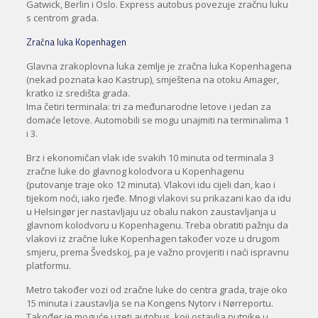
Gatwick, Berlin i Oslo. Express autobus povezuje zračnu luku
s centrom grada.
Zračna luka Kopenhagen
Glavna zrakoplovna luka zemlje je zračna luka Kopenhagena
(nekad poznata kao Kastrup), smještena na otoku Amager,
kratko iz središta grada.
Ima četiri terminala: tri za međunarodne letove i jedan za
domaće letove. Automobili se mogu unajmiti na terminalima 1
i 3.
Brz i ekonomičan vlak ide svakih 10 minuta od terminala 3
zračne luke do glavnog kolodvora u Kopenhagenu
(putovanje traje oko 12 minuta). Vlakovi idu cijeli dan, kao i
tijekom noći, iako rjeđe. Mnogi vlakovi su prikazani kao da idu
u Helsingør jer nastavljaju uz obalu nakon zaustavljanja u
glavnom kolodvoru u Kopenhagenu. Treba obratiti pažnju da
vlakovi iz zračne luke Kopenhagen također voze u drugom
smjeru, prema Švedskoj, pa je važno provjeriti i naći ispravnu
platformu.
Metro također vozi od zračne luke do centra grada, traje oko
15 minuta i zaustavlja se na Kongens Nytorv i Nørreportu.
Također je moguće uzeti autobus, koji ostavlja putnike u