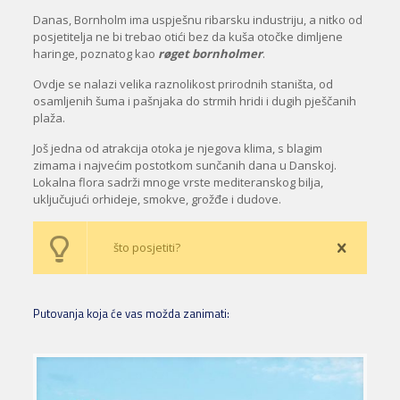
Danas, Bornholm ima uspješnu ribarsku industriju, a nitko od
posjetitelja ne bi trebao otići bez da kuša otočke dimljene
haringe, poznatog kao
røget bornholmer
.
Ovdje se nalazi velika raznolikost prirodnih staništa, od
osamljenih šuma i pašnjaka do strmih hridi i dugih pješčanih
plaža.
Još jedna od atrakcija otoka je njegova klima, s blagim
zimama i najvećim postotkom sunčanih dana u Danskoj.
Lokalna flora sadrži mnoge vrste mediteranskog bilja,
uključujući orhideje, smokve, grožđe i dudove.
što posjetiti?
Putovanja koja će vas možda zanimati: