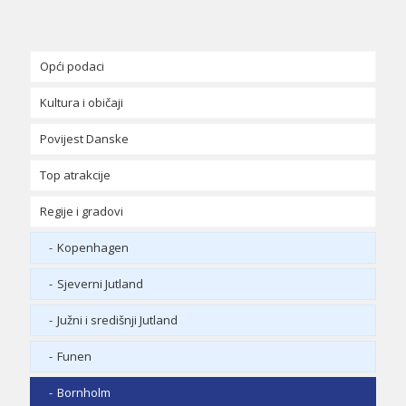
Opći podaci
Kultura i običaji
Danska ukratko
Povijest Danske
Tradicija i politika
Religija u Danskoj
Top atrakcije
Hrana i piće u Danskoj
Regije i gradovi
Klima u Danskoj
Danska zastava (Dannebrogen)
Kopenhagen
Sjeverni Jutland
Južni i središnji Jutland
Funen
Bornholm