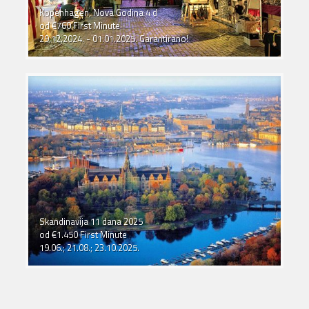
Kopenhagen, Nova Godina 4 d
od €760 First Minute
29.12.2024. - 01.01.2025. Garantirano!
Skandinavija 11 dana 2025
od €1.450 First Minute
19.06.; 21.08.; 23.10.2025.