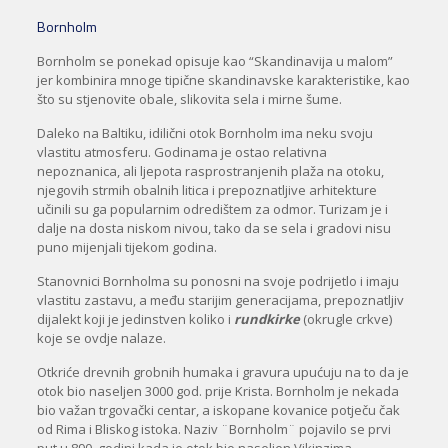
Bornholm
Bornholm se ponekad opisuje kao “Skandinavija u malom”
jer kombinira mnoge tipične skandinavske karakteristike, kao
što su stjenovite obale, slikovita sela i mirne šume.
Daleko na Baltiku, idilični otok Bornholm ima neku svoju
vlastitu atmosferu. Godinama je ostao relativna
nepoznanica, ali ljepota rasprostranjenih plaža na otoku,
njegovih strmih obalnih litica i prepoznatljive arhitekture
učinili su ga popularnim odredištem za odmor. Turizam je i
dalje na dosta niskom nivou, tako da se sela i gradovi nisu
puno mijenjali tijekom godina.
Stanovnici Bornholma su ponosni na svoje podrijetlo i imaju
vlastitu zastavu, a među starijim generacijama, prepoznatljiv
dijalekt koji je jedinstven koliko i
rundkirke
(okrugle crkve)
koje se ovdje nalaze.
Otkriće drevnih grobnih humaka i gravura upućuju na to da je
otok bio naseljen 3000 god. prije Krista. Bornholm je nekada
bio važan trgovački centar, a iskopane kovanice potječu čak
od Rima i Bliskog istoka. Naziv ¨Bornholm¨ pojavilo se prvi