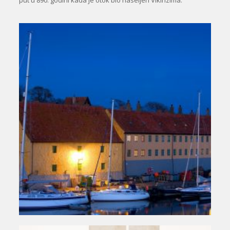
put u 890. godini kada je otok bio naseljen Vikinzima.