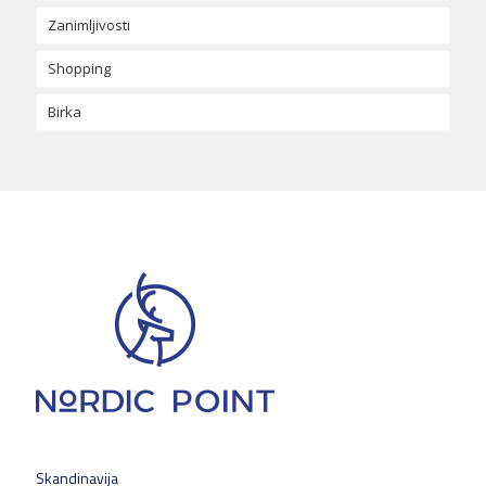
Zanimljivosti
Skansen
Gotland
Linköping
Umeå
Shopping
Birka
Pipi Duga Čarapa (Pipi Långstrump)
Laponija
Visby
Birka
Ales stenar
Nobelova nagrada
Muzej Vasa
Sv. Lucija – svjetlonoša
Jezero Siljan
Skandinavija