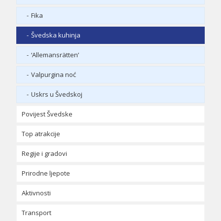
Fika
Švedska kuhinja
‘Allemansrätten’
Valpurgina noć
Uskrs u Švedskoj
Povijest Švedske
Top atrakcije
Vikinzi u Švedskoj
Regije i gradovi
Rođenje švedske države
Gamla Stan (Stockholm)
Prirodne ljepote
Švedsko razdoblje velike moći
Ice Hotel (Hotel od leda)
Götaland
Aktivnosti
Švedska u 18. i 19. stoljeću
Drottningholm Slott
Svealand
Göteborg
Transport
Švedska u 20. stoljeću
Gamla Uppsala
Norrland
Malmö
Stockholm